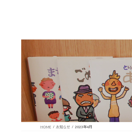
コ
ナ
ン
ビ
テ
ゲ
ン
ー
ツ
シ
へ
ョ
ス
ン
キ
に
ッ
移
プ
動
HOME
お知らせ
2023年4月